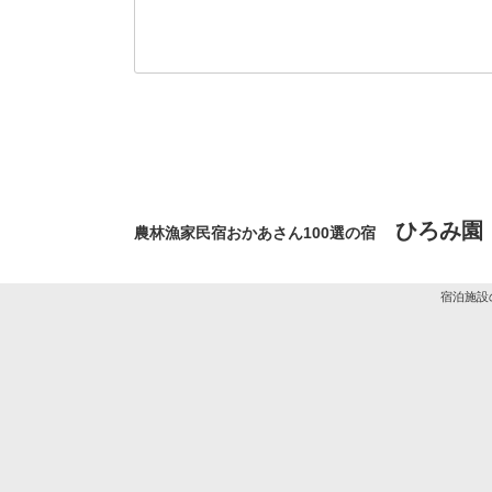
ひろみ園
農林漁家民宿おかあさん100選の宿
宿泊施設