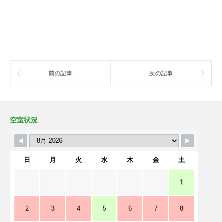
前の記事
次の記事
空室状況
日
月
火
水
木
金
土
1
2
3
4
5
6
7
8