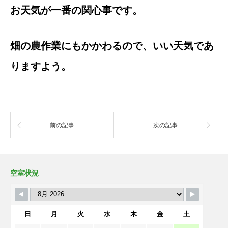
お天気が一番の関心事です。
畑の農作業にもかかわるので、いい天気であ
りますよう。
前の記事
次の記事
空室状況
日
月
火
水
木
金
土