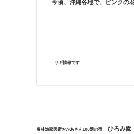
今頃、沖縄各地で、ピンクの花
サギ情報です
ひろみ園
農林漁家民宿おかあさん100選の宿